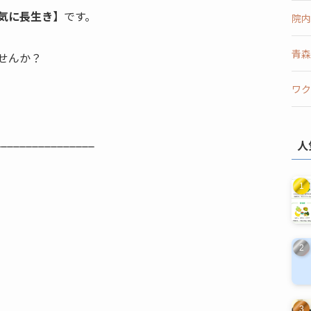
気に長生き
】
です。
院内
青森
せんか？
ワク
________________
人