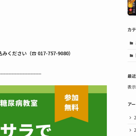
カテ
ください（☎ 017-757-9080）
________________
最近
表示
アー