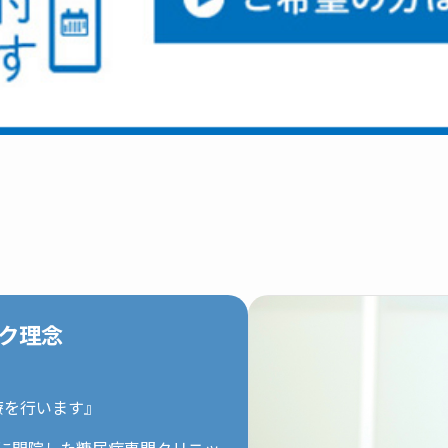
ク理念
療を行います』
丁目に開院した糖尿病専門クリニッ