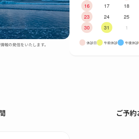
16
17
18
23
24
25
30
31
1
休診日
午前休診
午後休診
情報の発信をいたします。
間
ご予約