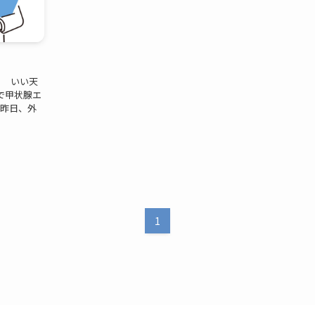
44 いい天
で甲状腺エ
 昨日、外
1