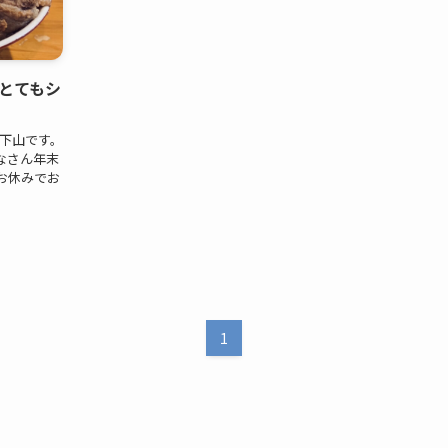
とてもシ
士の下山です。
なさん年末
お休みでお
1