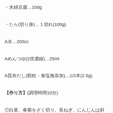
・木綿豆腐…100g
・たら(切り身)…１切れ(100g)
A水…200cc
Aめんつゆ(2倍濃縮)…25ml
A昆布だし(顆粒・食塩無添加)…1/2本(2.5g)
【作り方】
(調理時間10分)
①白菜、春菊をざく切り、長ねぎ、にんじんは斜