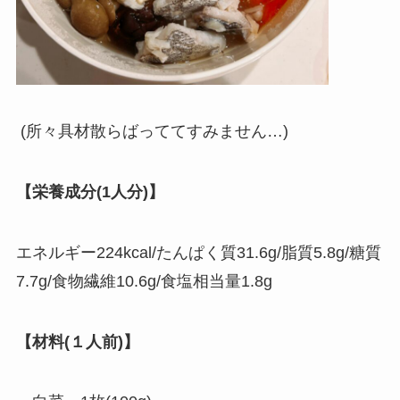
(所々具材散らばっててすみません…)
【栄養成分(1人分)】
エネルギー224kcal/たんぱく質31.6g/脂質5.8g/糖質
7.7g/食物繊維10.6g/食塩相当量1.8g
【材料(１人前)】