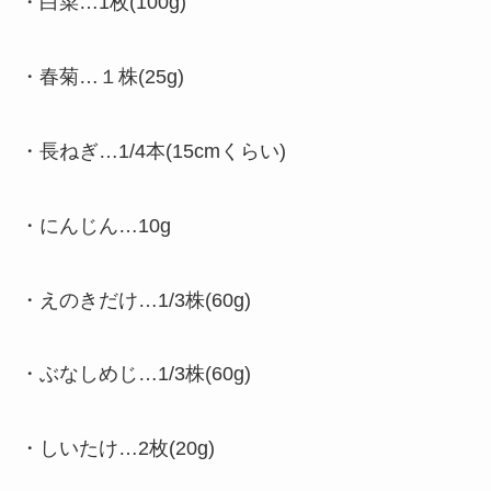
・白菜…1枚(100g)
・春菊…１株(25g)
・長ねぎ…1/4本(15cmくらい)
・にんじん…10g
・えのきだけ…1/3株(60g)
・ぶなしめじ…1/3株(60g)
・しいたけ…2枚(20g)